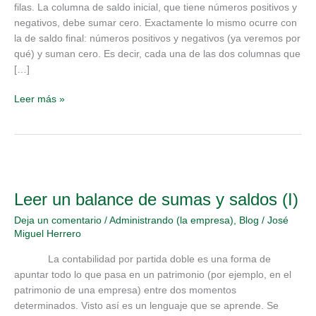
filas. La columna de saldo inicial, que tiene números positivos y
negativos, debe sumar cero. Exactamente lo mismo ocurre con
la de saldo final: números positivos y negativos (ya veremos por
qué) y suman cero. Es decir, cada una de las dos columnas que
[…]
Leer más »
Leer
un
Leer un balance de sumas y saldos (I)
balance
de
Deja un comentario
/
Administrando (la empresa)
,
Blog
/
José
sumas
Miguel Herrero
y
saldos
La contabilidad por partida doble es una forma de
(I)
apuntar todo lo que pasa en un patrimonio (por ejemplo, en el
patrimonio de una empresa) entre dos momentos
determinados. Visto así es un lenguaje que se aprende. Se