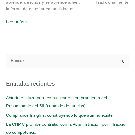
aprende a escribir y se aprende a leer. Tradicionalmente
la forma de enseñar contabilidad es
Leer más »
B
u
s
Entradas recientes
c
a
Abierto el plazo para comunicar el nombramiento del
r
Responsable del SII (canal de denuncias)
p
Compliance Insights: construyendo lo que aún no existe
o
La CNMC prohíbe contratar con la Administración por infracción
r
de competencia