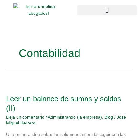
Ir
al
contenido
Campus Compliance
Enlaces de interés
Contabilidad
Leer
un
Leer un balance de sumas y saldos
balance
de
(II)
sumas
Deja un comentario
/
Administrando (la empresa)
,
Blog
/
José
y
Miguel Herrero
saldos
(II)
Una primera idea sobre las columnas antes de seguir con las