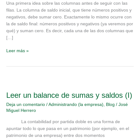
(II)
Una primera idea sobre las columnas antes de seguir con las
filas. La columna de saldo inicial, que tiene números positivos y
negativos, debe sumar cero. Exactamente lo mismo ocurre con
la de saldo final: números positivos y negativos (ya veremos por
qué) y suman cero. Es decir, cada una de las dos columnas que
[…]
Leer más »
Leer
un
Leer un balance de sumas y saldos (I)
balance
de
Deja un comentario
/
Administrando (la empresa)
,
Blog
/
José
sumas
Miguel Herrero
y
saldos
La contabilidad por partida doble es una forma de
(I)
apuntar todo lo que pasa en un patrimonio (por ejemplo, en el
patrimonio de una empresa) entre dos momentos