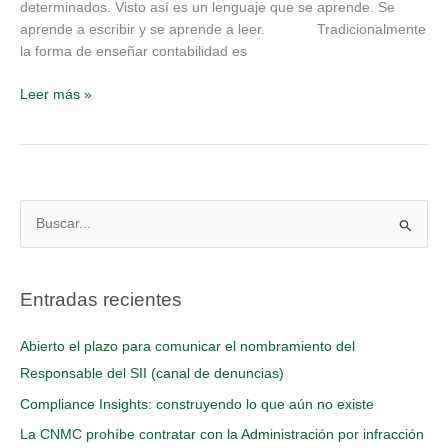
determinados. Visto así es un lenguaje que se aprende. Se
aprende a escribir y se aprende a leer. Tradicionalmente
la forma de enseñar contabilidad es
Leer más »
B
u
s
Entradas recientes
c
a
Abierto el plazo para comunicar el nombramiento del
r
Responsable del SII (canal de denuncias)
p
Compliance Insights: construyendo lo que aún no existe
o
La CNMC prohíbe contratar con la Administración por infracción
r