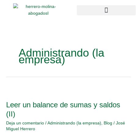
Ir
al
contenido
Campus Compliance
Enlaces de interés
Administrando (la
empresa)
Leer
un
Leer un balance de sumas y saldos
balance
de
(II)
sumas
Deja un comentario
/
Administrando (la empresa)
,
Blog
/
José
y
Miguel Herrero
saldos