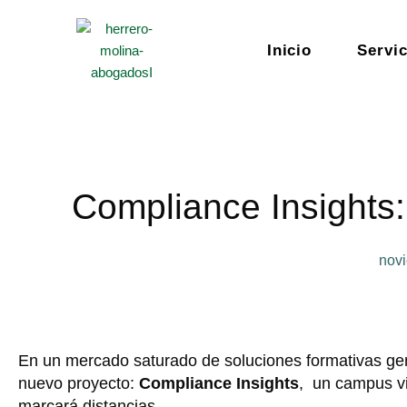
Ir
al
Inicio
Servic
contenido
Compliance Insights:
nov
En un mercado saturado de soluciones formativas gen
nuevo proyecto:
Compliance Insights
, un campus vi
marcará distancias.