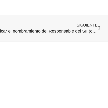
Sigui
SIGUIENTE
Abierto el plazo para comunicar el nombramiento del Responsable del SII (canal de denuncias)