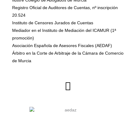
Ilustre Colegio de Abogados de Murcia
Registro Oficial de Auditores de Cuentas, nº inscripción
20.524
Instituto de Censores Jurados de Cuentas
Mediador en el Instituto de Mediación del ICAMUR (1ª
promoción)
Asociación Española de Asesores Fiscales (AEDAF)
Árbitro en la Corte de Arbitraje de la Cámara de Comercio
de Murcia
L
i
n
k
e
d