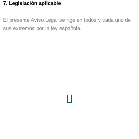
7. Legislación aplicable
El presente Aviso Legal se rige en todos y cada uno de
sus extremos por la ley española.
Síguenos en:
L
i
n
k
e