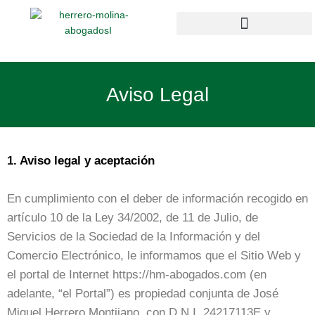
Ir
al
contenido
Campus Compliance
Enlaces de interés
Aviso Legal
1. Aviso legal y aceptación
En cumplimiento con el deber de información recogido en
artículo 10 de la Ley 34/2002, de 11 de Julio, de
Servicios de la Sociedad de la Información y del
Comercio Electrónico, le informamos que el Sitio Web y
el portal de Internet https://hm-abogados.com (en
adelante, “el Portal”) es propiedad conjunta de José
Miguel Herrero Montijano, con D.N.I. 24217113E y