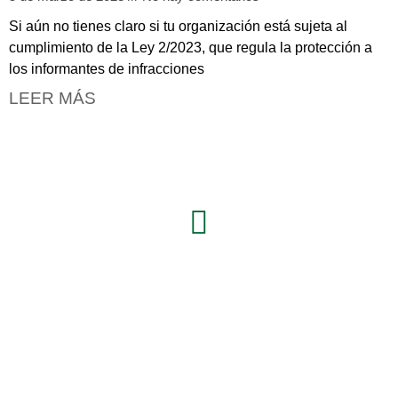
Si aún no tienes claro si tu organización está sujeta al
cumplimiento de la Ley 2/2023, que regula la protección a
los informantes de infracciones
LEER MÁS
Síguenos en:
L
i
n
k
e
Inicio
Servicios
Nosotros
Blog
Enlaces de Interés
Contacto
d
Aviso legal
Política de privacidad
i
Políticas de cookies