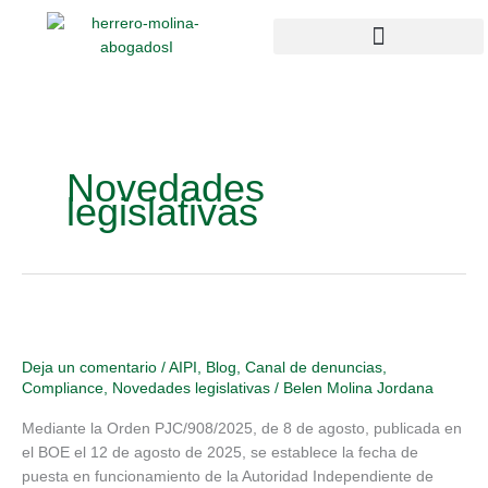
Ir
al
contenido
Campus Compliance
Enlaces de interés
Novedades
legislativas
Entrada
en
Deja un comentario
/
AIPI
,
Blog
,
Canal de denuncias
,
funcionamiento
Compliance
,
Novedades legislativas
/
Belen Molina Jordana
de
la
Mediante la Orden PJC/908/2025, de 8 de agosto, publicada en
Autoridad
el BOE el 12 de agosto de 2025, se establece la fecha de
Independiente
puesta en funcionamiento de la Autoridad Independiente de