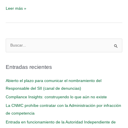
Leer más »
B
u
s
Entradas recientes
c
a
Abierto el plazo para comunicar el nombramiento del
r
Responsable del SII (canal de denuncias)
p
Compliance Insights: construyendo lo que aún no existe
o
La CNMC prohíbe contratar con la Administración por infracción
r
de competencia
:
Entrada en funcionamiento de la Autoridad Independiente de