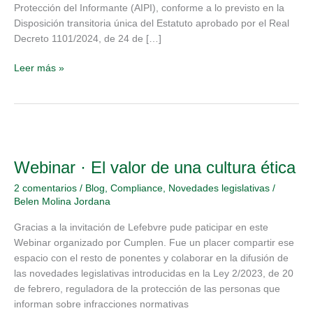
de
Protección del Informante (AIPI), conforme a lo previsto en la
Protección
Disposición transitoria única del Estatuto aprobado por el Real
del
Decreto 1101/2024, de 24 de […]
Informante
(AIPI)
Leer más »
Webinar
·
Webinar · El valor de una cultura ética
El
valor
2 comentarios
/
Blog
,
Compliance
,
Novedades legislativas
/
de
Belen Molina Jordana
una
cultura
Gracias a la invitación de Lefebvre pude paticipar en este
ética
Webinar organizado por Cumplen. Fue un placer compartir ese
espacio con el resto de ponentes y colaborar en la difusión de
las novedades legislativas introducidas en la Ley 2/2023, de 20
de febrero, reguladora de la protección de las personas que
informan sobre infracciones normativas