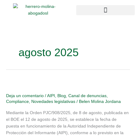
Ir
al
contenido
Campus Compliance
Enlaces de interés
agosto 2025
Entrada
en
Deja un comentario
/
AIPI
,
Blog
,
Canal de denuncias
,
funcionamiento
Compliance
,
Novedades legislativas
/
Belen Molina Jordana
de
la
Mediante la Orden PJC/908/2025, de 8 de agosto, publicada en
Autoridad
el BOE el 12 de agosto de 2025, se establece la fecha de
Independiente
puesta en funcionamiento de la Autoridad Independiente de
de
Protección del Informante (AIPI), conforme a lo previsto en la