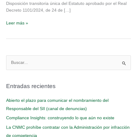
Protección
Disposición transitoria única del Estatuto aprobado por el Real
del
Decreto 1101/2024, de 24 de […]
Informante
(AIPI)
Leer más »
B
u
s
Entradas recientes
c
a
Abierto el plazo para comunicar el nombramiento del
r
Responsable del SII (canal de denuncias)
p
Compliance Insights: construyendo lo que aún no existe
o
La CNMC prohíbe contratar con la Administración por infracción
r
de competencia