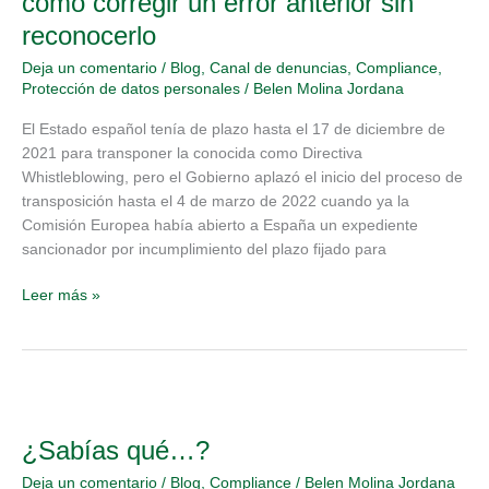
cómo corregir un error anterior sin
la
reconocerlo
AEPD
o
Deja un comentario
/
Blog
,
Canal de denuncias
,
Compliance
,
cómo
Protección de datos personales
/
Belen Molina Jordana
corregir
El Estado español tenía de plazo hasta el 17 de diciembre de
un
2021 para transponer la conocida como Directiva
error
Whistleblowing, pero el Gobierno aplazó el inicio del proceso de
anterior
transposición hasta el 4 de marzo de 2022 cuando ya la
sin
Comisión Europea había abierto a España un expediente
reconocerlo
sancionador por incumplimiento del plazo fijado para
Leer más »
¿Sabías
qué…?
¿Sabías qué…?
Deja un comentario
/
Blog
,
Compliance
/
Belen Molina Jordana