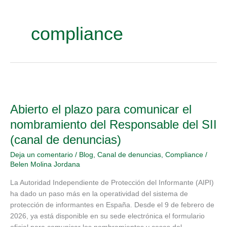
compliance
Abierto
el
Abierto el plazo para comunicar el
plazo
para
nombramiento del Responsable del SII
comunicar
(canal de denuncias)
el
nombramiento
Deja un comentario
/
Blog
,
Canal de denuncias
,
Compliance
/
del
Belen Molina Jordana
Responsable
La Autoridad Independiente de Protección del Informante (AIPI)
del
ha dado un paso más en la operatividad del sistema de
SII
protección de informantes en España. Desde el 9 de febrero de
(canal
2026, ya está disponible en su sede electrónica el formulario
de