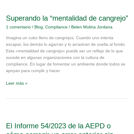
Superando
la
Superando la “mentalidad de cangrejo”
“mentalidad
de
1 comentario
/
Blog
,
Compliance
/
Belen Molina Jordana
cangrejo”
Imagina un cubo lleno de cangrejos. Cuando uno intenta
escapar, los demás lo agarran y lo arrastran de vuelta al fondo.
Esta «mentalidad de cangrejo» puede ser un reflejo de lo que
sucede en algunas organizaciones con la cultura de
compliance. En lugar de fomentar un ambiente donde todos se
apoyan para cumplir y hacer
Leer más »
El
Informe
El Informe 54/2023 de la AEPD o
54/2023
de