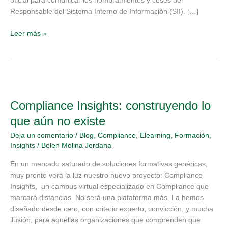
oficial para comunicar los nombramientos y ceses del
denuncias)
Responsable del Sistema Interno de Información (SII). […]
Leer más »
Compliance
Insights:
Compliance Insights: construyendo lo
construyendo
lo
que aún no existe
que
Deja un comentario
/
Blog
,
Compliance
,
Elearning
,
Formación
,
aún
Insights
/
Belen Molina Jordana
no
existe
En un mercado saturado de soluciones formativas genéricas,
muy pronto verá la luz nuestro nuevo proyecto: Compliance
Insights, un campus virtual especializado en Compliance que
marcará distancias. No será una plataforma más. La hemos
diseñado desde cero, con criterio experto, convicción, y mucha
ilusión, para aquellas organizaciones que comprenden que