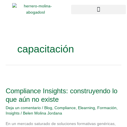
Ir
al
contenido
Campus Compliance
Enlaces de interés
capacitación
Compliance
Insights:
Compliance Insights: construyendo lo
construyendo
lo
que aún no existe
que
Deja un comentario
/
Blog
,
Compliance
,
Elearning
,
Formación
,
aún
Insights
/
Belen Molina Jordana
no
existe
En un mercado saturado de soluciones formativas genéricas,