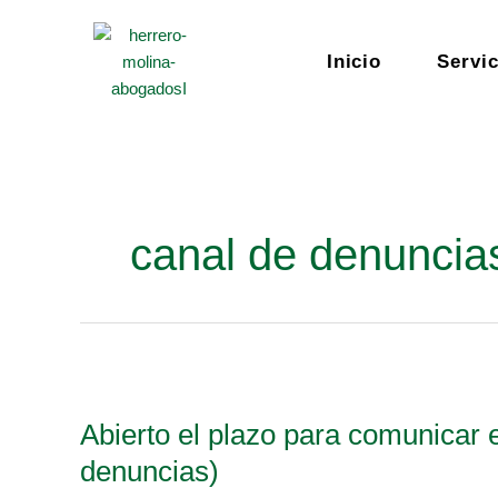
Ir
al
Inicio
Servic
contenido
canal de denuncia
Abierto
el
Abierto el plazo para comunicar 
plazo
para
denuncias)
comunicar