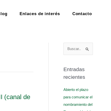
log
Enlaces de interés
Contacto
B
u
s
Entradas
c
recientes
a
r
Abierto el plazo
p
I (canal de
para comunicar el
o
nombramiento del
r