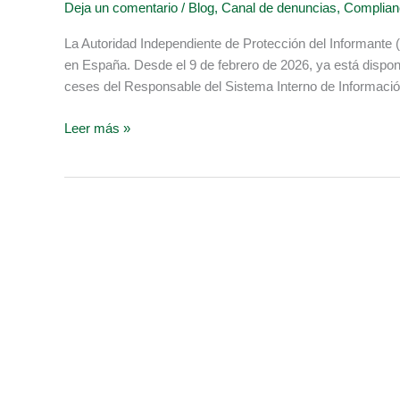
Deja un comentario
/
Blog
,
Canal de denuncias
,
Complian
el
nombramiento
La Autoridad Independiente de Protección del Informante 
del
en España. Desde el 9 de febrero de 2026, ya está disponi
Responsable
ceses del Responsable del Sistema Interno de Información
del
SII
Leer más »
(canal
de
denuncias)